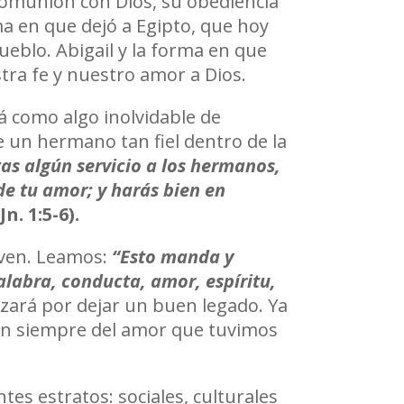
comunión con Dios, su obediencia
ma en que dejó a Egipto, que hoy
ueblo. Abigail y la forma en que
tra fe y nuestro amor a Dios.
 como algo inolvidable de
e un hermano tan fiel dentro de la
s algún servicio a los hermanos,
de tu amor; y harás bien en
 Jn. 1:5-6).
oven. Leamos:
“Esto manda y
alabra, conducta, amor, espíritu,
rzará por dejar un buen legado. Ya
erán siempre del amor que tuvimos
s estratos: sociales, culturales