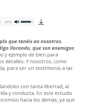
Utiliza
49:53
las
teclas
plo que tenéis en nosotros.
de
 digo llorando, que son enemigos
flecha
lo y ejemplo de bien para
arriba/abajo
s detalles. Y nosotros, como
para
a, para ser un testimonio a las
aumentar
o
disminuir
lándoles con tanta libertad, al
el
vida y conducta. En este estudio
volumen.
romiso hacia los demás, ya que