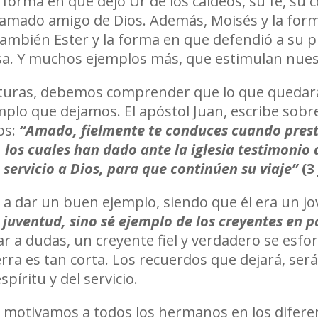
orma en que dejó Ur de los caldeos, su fe, su 
 llamado amigo de Dios. Además, Moisés y la for
También Ester y la forma en que defendió a su p
casa. Y muchos ejemplos más, que estimulan nues
turas, debemos comprender que lo que quedará
mplo que dejamos. El apóstol Juan, escribe sobr
os:
“Amado, fielmente te conduces cuando presta
los cuales han dado ante la iglesia testimonio 
servicio a Dios, para que continúen su viaje”
(3
 a dar un buen ejemplo, siendo que él era un j
juventud, sino sé ejemplo de los creyentes en p
ar a dudas, un creyente fiel y verdadero se esfo
ierra es tan corta. Los recuerdos que dejará, s
píritu y del servicio.
otivamos a todos los hermanos en los diferente