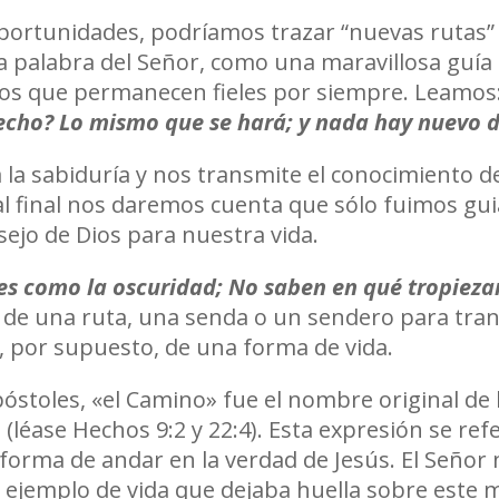
portunidades, podríamos trazar “nuevas rutas” p
a palabra del Señor, como una maravillosa guía 
rnos que permanecen fieles por siempre. Leamos
hecho? Lo mismo que se hará; y nada hay nuevo d
a la sabiduría y nos transmite el conocimiento 
al final nos daremos cuenta que sólo fuimos guia
sejo de Dios para nuestra vida.
 es como la oscuridad; No saben en qué tropiez
e una ruta, una senda o un sendero para trans
, por supuesto, de una forma de vida.
póstoles, «el Camino» fue el nombre original de
(léase Hechos 9:2 y 22:4). Esta expresión se refer
u forma de andar en la verdad de Jesús. El Señor
e ejemplo de vida que dejaba huella sobre est