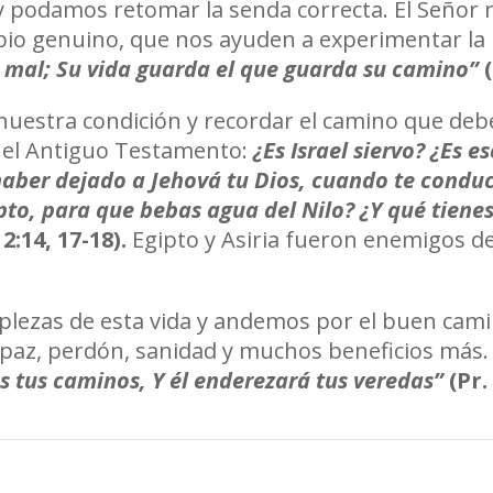
podamos retomar la senda correcta. El Señor n
bio genuino, que nos ayuden a experimentar la
l mal; Su vida guarda el que guarda su camino”
 nuestra condición y recordar el camino que de
en el Antiguo Testamento:
¿Es Israel siervo? ¿Es e
 haber dejado a Jehová tu Dios, cuando te condu
pto, para que bebas agua del Nilo? ¿Y qué tienes
 2:14, 17-18).
Egipto y Asiria fueron enemigos de
lezas de esta vida y andemos por el buen cami
 paz, perdón, sanidad y muchos beneficios más
 tus caminos, Y él enderezará tus veredas”
(Pr. 