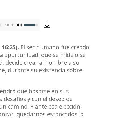
Utiliza
38:09
las
teclas
 16:25).
El ser humano fue creado
de
sa oportunidad, que se mide o se
flecha
d, decide crear al hombre a su
arriba/abajo
re, durante su existencia sobre
para
aumentar
o
 tendrá que basarse en sus
disminuir
 desafíos y con el deseo de
el
n camino. Y ante esa elección,
volumen.
anzar, quedarnos estancados, o