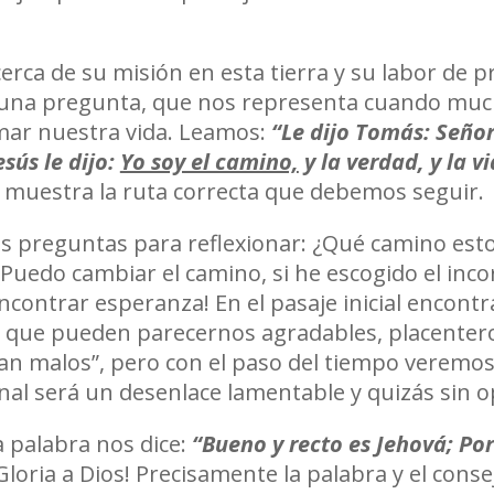
erca de su misión en esta tierra y su labor de 
zo una pregunta, que nos representa cuando muc
mar nuestra vida. Leamos:
“Le dijo Tomás: Seño
sús le dijo:
Yo soy el camino,
y la verdad, y la v
s muestra la ruta correcta que debemos seguir.
as preguntas para reflexionar: ¿Qué camino es
 ¿Puedo cambiar el camino, si he escogido el in
ncontrar esperanza! En el pasaje inicial encontr
 que pueden parecernos agradables, placentero
an malos”, pero con el paso del tiempo veremo
 final será un desenlace lamentable y quizás sin
a palabra nos dice:
“Bueno y recto es Jehová; Por
Gloria a Dios! Precisamente la palabra y el cons