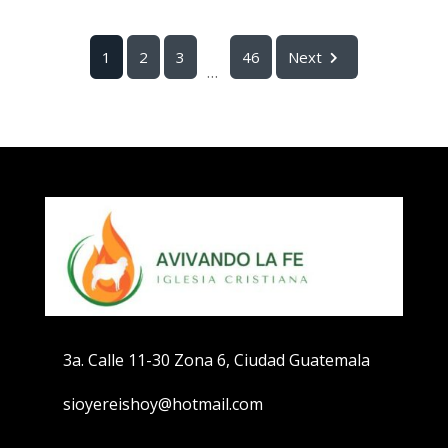
1
2
3
46
Next
...
3a. Calle 11-30 Zona 6, Ciudad Guatemala
sioyereishoy@hotmail.com