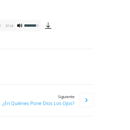
Utiliza
37:18
las
teclas
de
flecha
arriba/abajo
para
aumentar
o
disminuir
Siguiente
el
¿En Quiénes Pone Dios Los Ojos?
volumen.