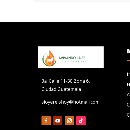
I
3a. Calle 11-30 Zona 6,
H
Ciudad Guatemala
A
sioyereishoy@hotmail.com
C
C