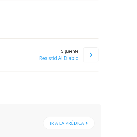
flecha
arriba/abajo
para
aumentar
o
disminuir
Siguiente
el
Resistid Al Diablo
volumen.
IR A LA PRÉDICA