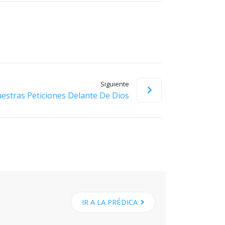
flecha
arriba/abajo
para
aumentar
o
disminuir
Siguiente
el
estras Peticiones Delante De Dios
volumen.
IR A LA PRÉDICA