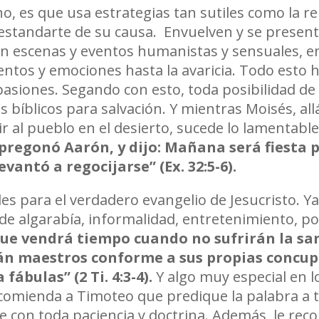
, es que usa estrategias tan sutiles como la r
y estandarte de su causa. Envuelven y se presen
 escenas y eventos humanistas y sensuales, en
entos y emociones hasta la avaricia. Todo esto 
asiones. Segando con esto, toda posibilidad de
 bíblicos para salvación. Y mientras Moisés, allá
r al pueblo en el desierto, sucede lo lamentabl
 pregon
ó
Aar
ó
n, y dijo: Ma
ñ
ana ser
á
fiesta 
levant
ó
a regocijarse
”
(Ex. 32:5-6).
es para el verdadero evangelio de Jesucristo. Ya
o de algarabía, informalidad, entretenimiento, 
ue vendr
á
tiempo cuando no sufrir
á
n la sa
n maestros conforme a sus propias concupi
a fábulas
”
(2 Ti. 4:3-4).
Y algo muy especial en l
ncomienda a Timoteo que predique la palabra a 
e con toda paciencia y doctrina. Además, le re