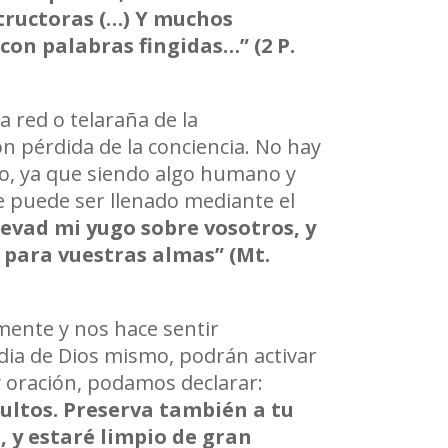
tructoras (…) Y muchos
 con palabras fingidas…
”
(2 P.
 red o telaraña de la
n pérdida de la conciencia. No hay
do, ya que siendo algo humano y
 puede ser llenado mediante el
levad mi yugo sobre vosotros, y
o para vuestras almas
”
(Mt.
mente y nos hace sentir
rdia de Dios mismo, podrán activar
y oración, podamos declarar:
ultos. Preserva tambi
é
n a tu
, y estaré limpio de gran