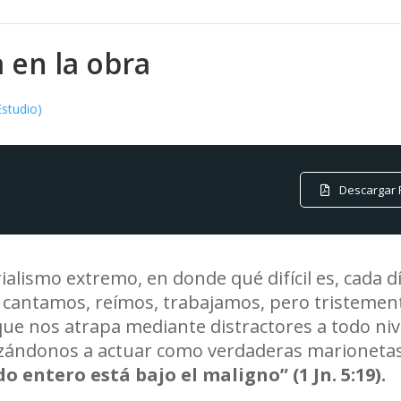
 en la obra
Estudio)
Descargar 
ialismo extremo, en donde qué difícil es, cada d
 cantamos, reímos, trabajamos, pero tristemente
que nos atrapa mediante distractores a todo niv
ndonos a actuar como verdaderas marionetas si
do entero est
á
bajo el maligno
”
(1 Jn. 5:19).