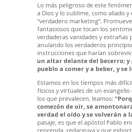
Lo más peligroso de este fenómeno
a Dios y lo sublime, como aliado 
“verdadero marketing”. Promueven
fantasiosos que tocan los sentimi
verdaderas vanidades y extrañas p
anulando los verdaderos principios
instrucciones que harían sobrevivi
un altar delante del becerro; y
pueblo a comer y a beber, y se 
Estamos en los tiempos más difícil
físicos y virtuales de un evangeli
los que prevalecen, leamos:
“
Porq
comezón de oír, se amontonará
verdad el oído y se volverán a l
pasaje, es que el apóstol Pablo e
reprenda, redarguya y que exhort