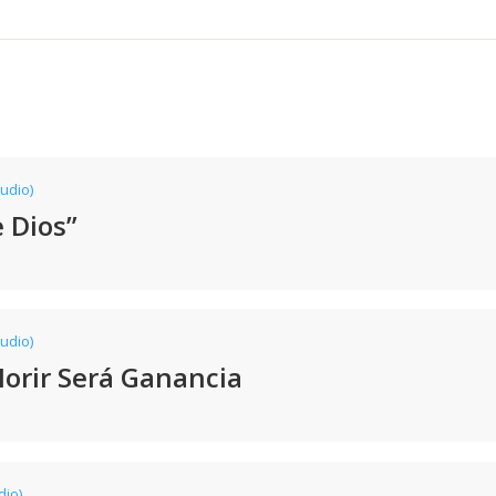
tudio)
e Dios”
tudio)
 Morir Será Ganancia
dio)