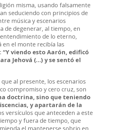
eligión misma, usando falsamente
tan seduciendo con principios de
tre música y escenarios
ha de degenerar, al tiempo, en
 entendimiento de lo eterno,
 en el monte recibía las
e:
“
Y viendo esto Aar
ó
n, edific
ó
para Jehov
á
(…) y se sent
ó
el
 que al presente, los escenarios
poco compromiso y cero cruz, son
na doctrina, sino que teniendo
scencias, y apartarán de la
os versículos que anteceden a este
tiempo y fuera de tiempo, que
comienda el mantenerse sobrio en