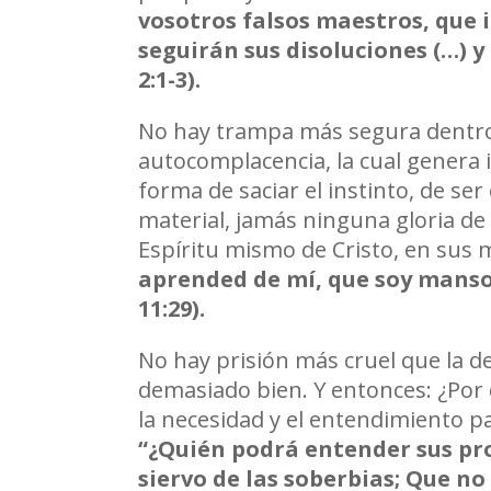
vosotros falsos maestros, que 
seguirán sus disoluciones (…) 
2:1-3).
No hay trampa más segura dentro d
autocomplacencia, la cual genera 
forma de saciar el instinto, de s
material, jamás ninguna gloria d
Espíritu mismo de Cristo, en sus 
aprended de m
í
, que soy manso
11:29).
No hay prisión más cruel que la d
demasiado bien. Y entonces: ¿Por q
la necesidad y el entendimiento p
“
¿
Qui
é
n podr
á
entender sus pro
siervo de las soberbias; Que no