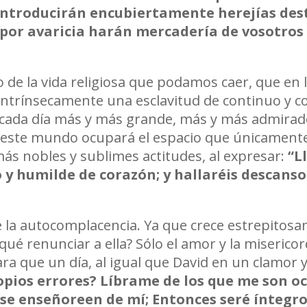
introducir
á
n encubiertamente herejías des
y por avaricia harán mercadería de vosotros
e la vida religiosa que podamos caer, que en la
intrínsecamente una esclavitud de continuo y co
er cada día más y más grande, más y más admira
e este mundo ocupará el espacio que únicamente
más nobles y sublimes actitudes, al expresar:
“
L
 y humilde de coraz
ó
n; y hallaréis descans
e la autocomplacencia. Ya que crece estrepitosa
ué renunciar a ella? Sólo el amor y la miserico
ara que un día, al igual que David en un clamor 
pios errores? L
í
brame de los que me son oc
 se enseñoreen de mí; Entonces seré íntegro