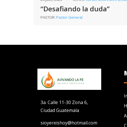
“Desafiando la duda”
PASTOR:
Pastor General
I
3a. Calle 11-30 Zona 6,
H
Ciudad Guatemala
A
sioyereishoy@hotmail.com
C