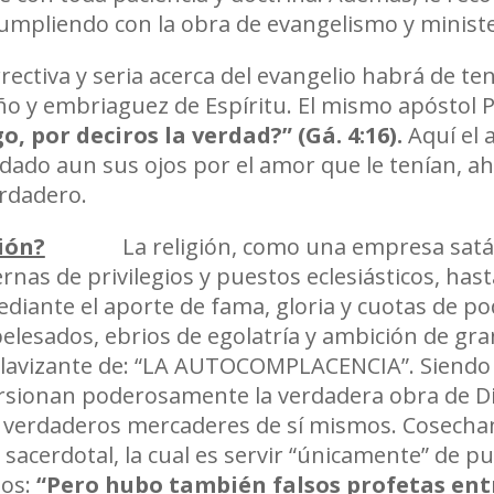
cumpliendo con la obra de evangelismo y ministe
rectiva y seria acerca del evangelio habrá de te
ño y embriaguez de Espíritu. El mismo apóstol P
o, por deciros la verdad?
”
(G
á
. 4:16).
Aquí el 
do aun sus ojos por el amor que le tenían, ahora
rdadero.
ión?
La religión, como una empresa satánica
ernas de privilegios y puestos eclesiásticos, ha
diante el aporte de fama, gloria y cuotas de po
lesados, ebrios de egolatría y ambición de gra
vizante de: “LA AUTOCOMPLACENCIA”. Siendo és
orsionan poderosamente la verdadera obra de Di
en verdaderos mercaderes de sí mismos. Cosecha
sacerdotal, la cual es servir “únicamente” de p
mos:
“
Pero hubo tambi
é
n falsos profetas ent