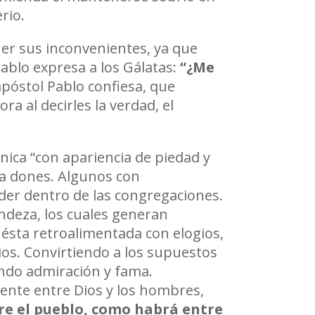
rio.
ner sus inconvenientes, ya que
ablo expresa a los Gálatas:
“
¿
Me
apóstol Pablo confiesa, que
 al decirles la verdad, el
 “con apariencia de piedad y
sta dones. Algunos con
der dentro de las congregaciones.
ndeza, los cuales generan
ta retroalimentada con elogios,
os. Convirtiendo a los supuestos
ndo admiración y fama.
uente entre Dios y los hombres,
re el pueblo, como habr
á
entre