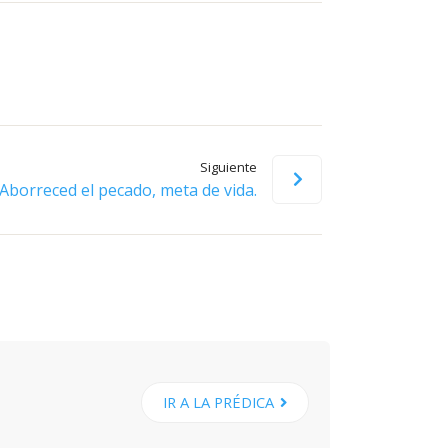
flecha
arriba/abajo
para
aumentar
o
disminuir
Siguiente
el
Aborreced el pecado, meta de vida.
volumen.
IR A LA PRÉDICA