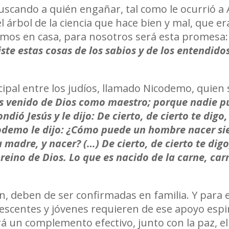
scando a quién engañar, tal como le ocurrió a A
 árbol de la ciencia que hace bien y mal, que era
iñamos en casa, para nosotros será esta promesa
iste estas cosas de los sabios y de los entendidos
pal entre los judíos, llamado Nicodemo, quien s
 venido de Dios como maestro; porque nadie pu
ondió Jesús y le dijo: De cierto, de cierto te dig
codemo le dijo: ¿Cómo puede un hombre nacer si
 madre, y nacer? (…) De cierto, de cierto te dig
 reino de Dios. Lo que es nacido de la carne, carn
, deben de ser confirmadas en familia. Y para e
escentes y jóvenes requieren de ese apoyo espir
rá un complemento efectivo, junto con la paz, el