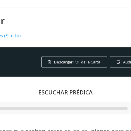
r
es (Estudio)
Descargar PDF de la Carta
Audi
ESCUCHAR PRÉDICA
Reproductor
de
audio