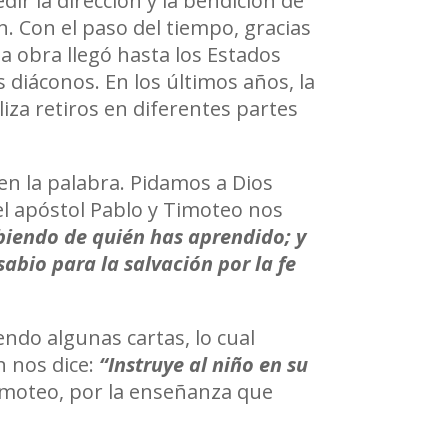
ir la dirección y la bendición de
n. Con el paso del tiempo, gracias
flecha
la obra llegó hasta los Estados
arriba/abajo
 diáconos. En los últimos años, la
para
liza retiros en diferentes partes
aumentar
o
disminuir
 en la palabra. Pidamos a Dios
el
el apóstol Pablo y Timoteo nos
volumen.
abiendo de quién has aprendido; y
abio para la salvación por la fe
endo algunas cartas, lo cual
 nos dice:
“Instruye al niño en su
imoteo, por la enseñanza que