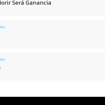
 Morir Será Ganancia
dio)
dio)
a