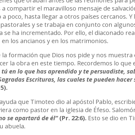
óvenes que oraban antes de las reuniones para ped
 a compartir el maravilloso mensaje de salvació
o a poco, hasta llegar a otros países cercanos. Y 
pastorales y se trabaja en conjunto con algunos
sia se ha incrementado. Por ello, el diaconado rea
, en los ancianos y en los matrimonios.
de la formación que Dios nos pide y nos muestra
cer la obra en este tiempo. Recordemos lo que 
e tú en lo que has aprendido y te persuadiste, s
Sagradas Escrituras, las cuales te pueden hacer s
15).
 ayuda que Timoteo dio al apóstol Pablo, escribi
iera como pastor en la iglesia de Éfeso. Salomón
no se apartará de él”
(Pr. 22:6
).
Esto se dio en T
u abuela.