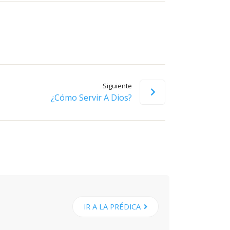
flecha
arriba/abajo
para
aumentar
o
disminuir
Siguiente
el
¿Cómo Servir A Dios?
volumen.
IR A LA PRÉDICA