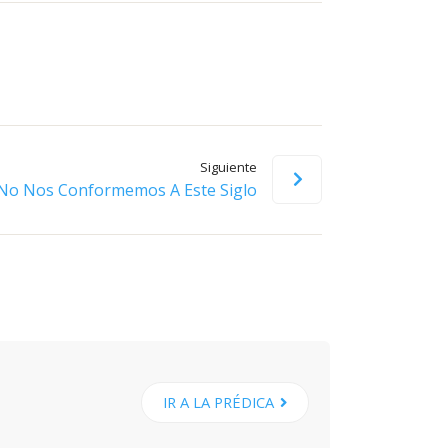
flecha
arriba/abajo
para
aumentar
o
disminuir
Siguiente
el
No Nos Conformemos A Este Siglo
volumen.
IR A LA PRÉDICA