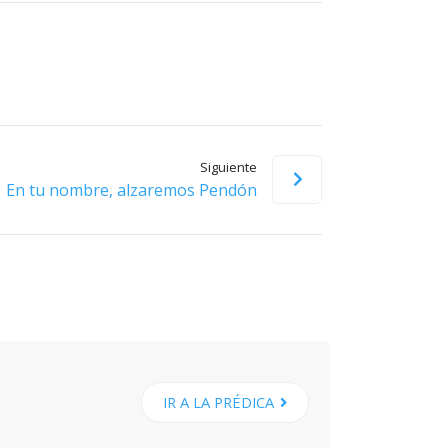
flecha
arriba/abajo
para
aumentar
o
disminuir
Siguiente
el
En tu nombre, alzaremos Pendón
volumen.
IR A LA PRÉDICA