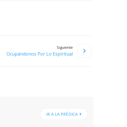
flecha
arriba/abajo
para
aumentar
o
disminuir
Siguiente
el
Ocupándonos Por Lo Espiritual
volumen.
IR A LA PRÉDICA