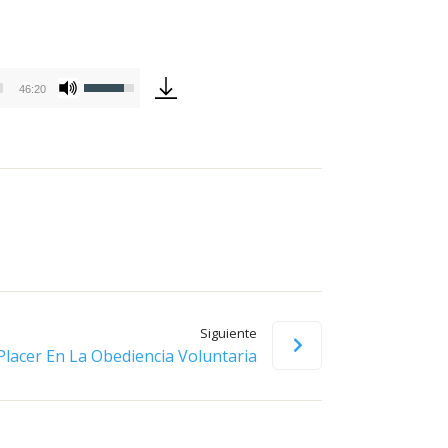
Utiliza
46:20
las
teclas
de
flecha
arriba/abajo
para
aumentar
o
disminuir
Siguiente
el
 Placer En La Obediencia Voluntaria
volumen.