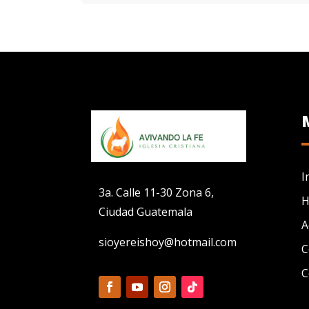
I
3a. Calle 11-30 Zona 6,
H
Ciudad Guatemala
A
sioyereishoy@hotmail.com
C
C