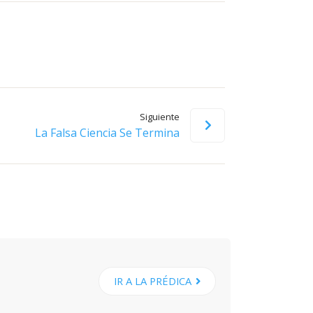
flecha
arriba/abajo
para
aumentar
o
disminuir
Siguiente
el
La Falsa Ciencia Se Termina
volumen.
IR A LA PRÉDICA