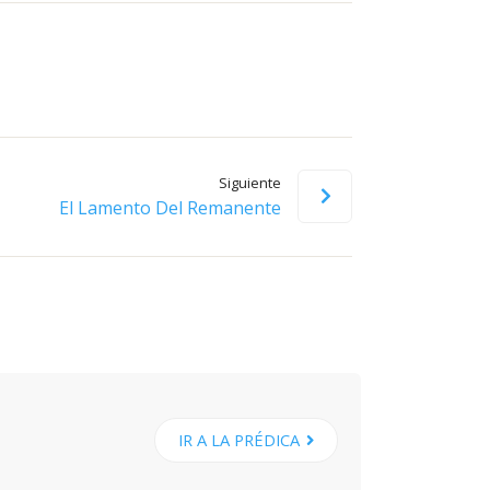
flecha
arriba/abajo
para
aumentar
o
disminuir
Siguiente
el
El Lamento Del Remanente
volumen.
IR A LA PRÉDICA