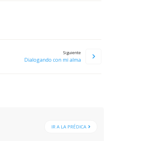
flecha
arriba/abajo
para
aumentar
o
disminuir
Siguiente
el
Dialogando con mi alma
volumen.
IR A LA PRÉDICA